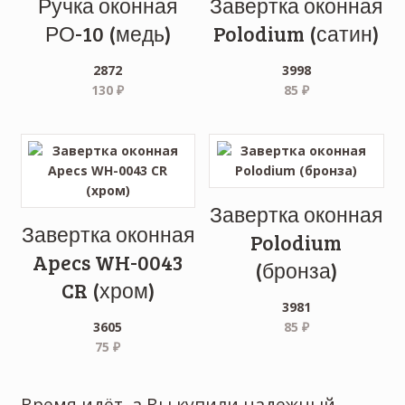
Ручка оконная
Завертка оконная
РО-10 (медь)
Polodium (сатин)
2872
3998
130
₽
85
₽
Завертка оконная
Завертка оконная
Polodium
Apecs WH-0043
(бронза)
CR (хром)
3981
3605
85
₽
75
₽
Время идёт, а Вы купили надежный