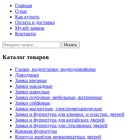
Главная
О нас
Как купить
Оплата и доставка
Музей замков
Контакты
Каталог товаров
Глазки, видеоглазки, видеодомофоны
Доводчики
Замки врезные
Замки накладные
Замки навесные
Замки почтовые, мебельные, витринные
Замки сейфовые
Замки магнитные, электромеханические
Замки и фурнитура для алюмин. и пластик. дверей
Замки и фурнитура для китайских дверей
Замки и фурнитура для стеклянных дверей
Кованая фурнитура
Корпуса защёлок межкомнатных дверей