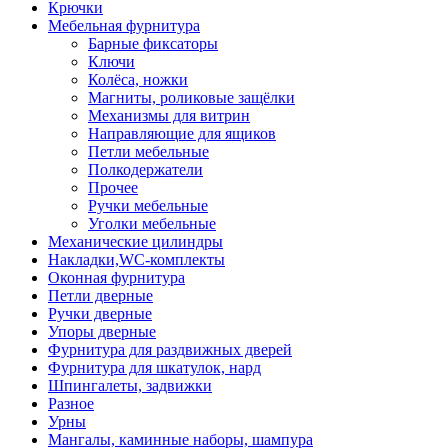
Крючки
Мебельная фурнитура
Барные фиксаторы
Ключи
Колёса, ножки
Магниты, роликовые защёлки
Механизмы для витрин
Направляющие для ящиков
Петли мебельные
Полкодержатели
Прочее
Ручки мебельные
Уголки мебельные
Механические цилиндры
Накладки,WC-комплекты
Оконная фурнитура
Петли дверные
Ручки дверные
Упоры дверные
Фурнитура для раздвижных дверей
Фурнитура для шкатулок, нард
Шпингалеты, задвижки
Разное
Урны
Мангалы, каминные наборы, шампура