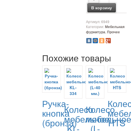
В корзину
Артикул:
6949
Категории:
Мебельная
,
фурнитура
Прочее
Похожие товары
Ручка-
Коле
Колесо
Колесо
кнопка
мебе
мебельное
мебельно
(бронза)
HTS
KL-
(L-