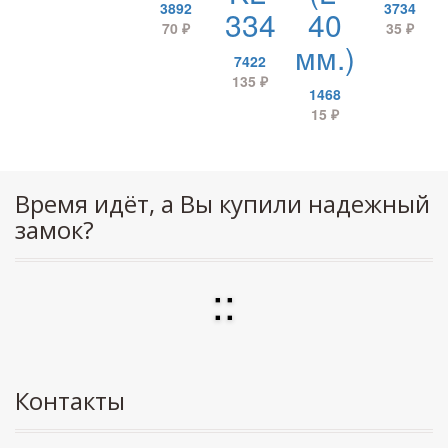
3892
3734
334
40
70
₽
35
₽
мм.)
7422
135
₽
1468
15
₽
Время идёт, а Вы купили надежный
замок?
:
:
Контакты