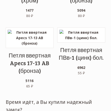
(хром)
(бронза)
1477
5094
80
₽
80
₽
Петля ввертная
Петля ввертная
ПВв-1 (цинк) бол.
Apecs 17-13 AB
6962
(бронза)
55
₽
5116
65
₽
Время идёт, а Вы купили надежный
замок?