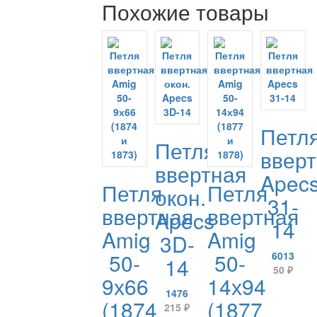
Похожие товары
Петл
Петля
ввер
ввертная
Apec
Петля
Петля
окон.
31-
ввертная
ввертная
Apecs
14
Amig
Amig
3D-
50-
50-
6013
14
50
₽
9х66
14х94
1476
(1874
(1877
215
₽