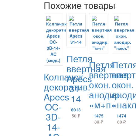
Похожие товары
Петля
Петля
Петл
ввертная
ввертная
ввер
Колпачок
Apecs
окон.
окон.
декоратив.
31-
анодир.
аноди
Apecs
14
«м+п»
«накл
OC-
6013
3D-
50
₽
1475
1474
80
₽
80
₽
14-