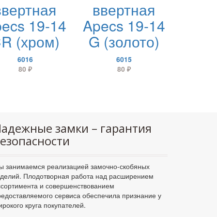
ввертная
ввертная
ecs 19-14
Apecs 19-14
R (хром)
G (золото)
6016
6015
80
₽
80
₽
адежные замки – гарантия
езопасности
ы занимаемся реализацией замочно-скобяных
зделий. Плодотворная работа над расширением
ссортимента и совершенствованием
редоставляемого сервиса обеспечила признание у
ирокого круга покупателей.