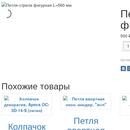
П
ф
500
Коли
Артик
Похожие товары
Петля
Колпачок
ввертная