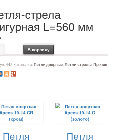
етля-стрела
игурная L=560 мм
₽
чество товара Петля-стрела фигурная L=560 мм
В корзину
ул:
442
Категории:
,
,
Петли дверные
Петли-стрелы
Прочие
Петля
Петля