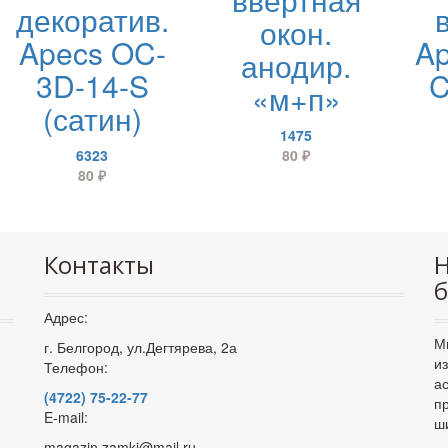
декоратив.
окон.
Apecs OC-
Ap
анодир.
3D-14-S
C
«м+п»
(сатин)
1475
6323
80
₽
80
₽
Контакты
Н
б
Адрес:
М
г. Белгород, ул.Дегтярева, 2а
и
Телефон:
а
(4722) 75-22-77
п
E-mail:
ш
magazin.zamki@mail.ru