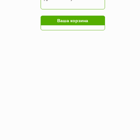
Ваша корзина
Время идёт, а Вы купили надежный
замок?