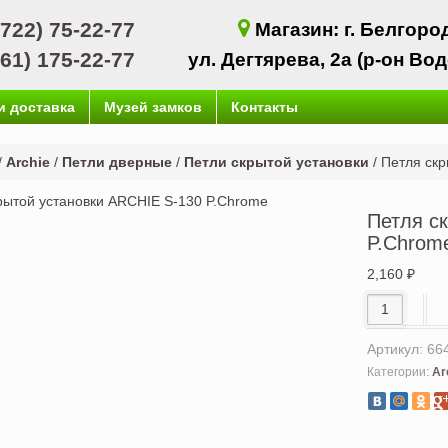
4722) 75-22-77
Магазин: г. Белгород
961) 175-22-77
ул. Дегтярева, 2а (р-он Во
и доставка
Музей замков
Контакты
/
Archie
/
Петли дверные
/
Петли скрытой установки
/
Петля скр
Петля с
P.Chrom
2,160
₽
Количество
Артикул:
66
Категории:
Ar