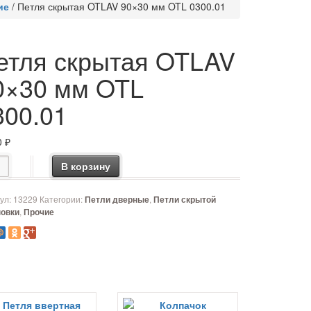
ие
/
Петля скрытая OTLAV 90×30 мм OTL 0300.01
етля скрытая OTLAV
0×30 мм OTL
300.01
0
₽
чество товара Петля скрытая OTLAV 90x30 мм OTL 0300.01
В корзину
ул:
13229
Категории:
,
Петли дверные
Петли скрытой
,
новки
Прочие