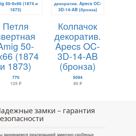
Петля
Колпачок
ввертная
декоратив.
Amig 50-
Apecs OC-
х66 (1874
3D-14-AB
и 1873)
(бронза)
770
5094
125
₽
80
₽
адежные замки – гарантия
езопасности
ы занимаемся реализацией замочно-скобяных