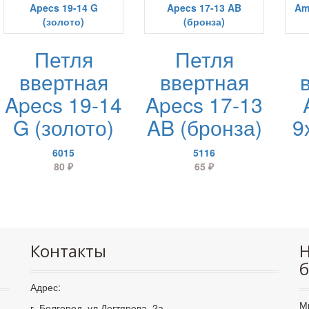
Петля
Петля
ввертная
ввертная
Apecs 19-14
Apecs 17-13
G (золото)
AB (бронза)
9
6015
5116
80
₽
65
₽
Контакты
Н
б
Адрес:
М
г. Белгород, ул.Дегтярева, 2а