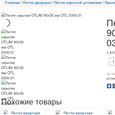
Главная
/
Петли дверные
/
Петли скрытой установки
/
Проч
П
9
0
1,41
Коли
Артик
уста
Похожие товары