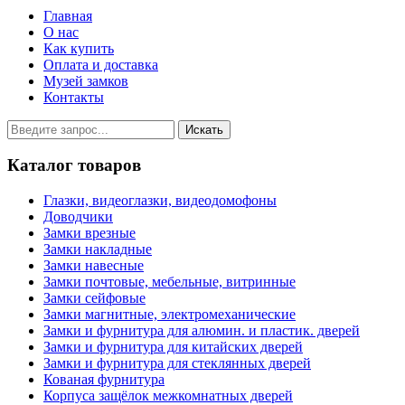
Главная
О нас
Как купить
Оплата и доставка
Музей замков
Контакты
Каталог товаров
Глазки, видеоглазки, видеодомофоны
Доводчики
Замки врезные
Замки накладные
Замки навесные
Замки почтовые, мебельные, витринные
Замки сейфовые
Замки магнитные, электромеханические
Замки и фурнитура для алюмин. и пластик. дверей
Замки и фурнитура для китайских дверей
Замки и фурнитура для стеклянных дверей
Кованая фурнитура
Корпуса защёлок межкомнатных дверей