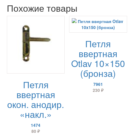
Похожие товары
Петля
ввертная
Otlav 10×150
(бронза)
Петля
7961
230
₽
ввертная
окон. анодир.
«накл.»
1474
80
₽