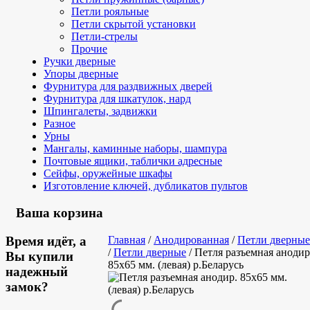
Петли рояльные
Петли скрытой установки
Петли-стрелы
Прочие
Ручки дверные
Упоры дверные
Фурнитура для раздвижных дверей
Фурнитура для шкатулок, нард
Шпингалеты, задвижки
Разное
Урны
Мангалы, каминные наборы, шампура
Почтовые ящики, таблички адресные
Сейфы, оружейные шкафы
Изготовление ключей, дубликатов пультов
Ваша корзина
Время идёт, а
Главная
/
Анодированная
/
Петли дверны
/
Петли дверные
/
Петля разъемная анодир
Вы купили
85х65 мм. (левая) р.Беларусь
надежный
замок?