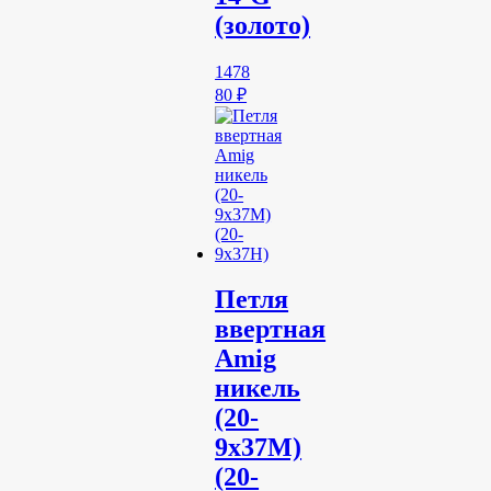
(золото)
1478
80
₽
Петля
ввертная
Amig
никель
(20-
9х37М)
(20-