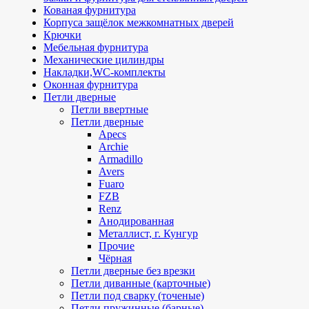
Кованая фурнитура
Корпуса защёлок межкомнатных дверей
Крючки
Мебельная фурнитура
Механические цилиндры
Накладки,WC-комплекты
Оконная фурнитура
Петли дверные
Петли ввертные
Петли дверные
Apecs
Archie
Armadillo
Avers
Fuaro
FZB
Renz
Анодированная
Металлист, г. Кунгур
Прочие
Чёрная
Петли дверные без врезки
Петли диванные (карточные)
Петли под сварку (точеные)
Петли пружинные (барные)