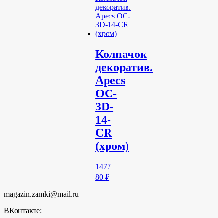
Колпачок
декоратив.
Apecs
OC-
3D-
14-
CR
(хром)
1477
80
₽
magazin.zamki@mail.ru
ВКонтакте: