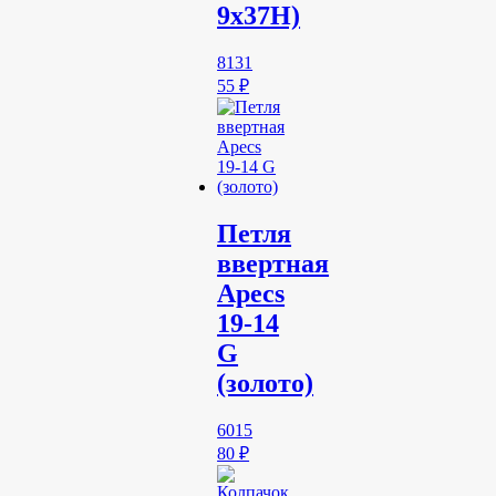
9х37Н)
8131
55
₽
Петля
ввертная
Apecs
19-14
G
(золото)
6015
80
₽