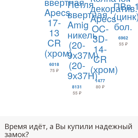
ввертная
Петля
ПВв-
декоратив.
Apecs
ввертная
(цинк
Apecs
17-
Amig
бол.
OC-
13
никель
3D-
6962
CR
(20-
55
₽
14-
(хром)
9х37М)
CR
(20-
6018
(хром)
75
₽
9х37Н)
1477
8131
80
₽
55
₽
Время идёт, а Вы купили надежный
замок?