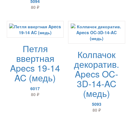
5094
80
₽
Петля
Колпачок
ввертная
декоратив.
Apecs 19-14
Apecs OC-
AC (медь)
3D-14-AC
6017
(медь)
80
₽
5093
80
₽