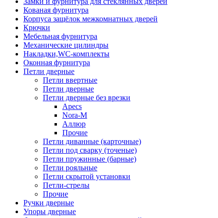
Замки и фурнитура для стеклянных дверей
Кованая фурнитура
Корпуса защёлок межкомнатных дверей
Крючки
Мебельная фурнитура
Механические цилиндры
Накладки,WC-комплекты
Оконная фурнитура
Петли дверные
Петли ввертные
Петли дверные
Петли дверные без врезки
Apecs
Nora-M
Аллюр
Прочие
Петли диванные (карточные)
Петли под сварку (точеные)
Петли пружинные (барные)
Петли рояльные
Петли скрытой установки
Петли-стрелы
Прочие
Ручки дверные
Упоры дверные