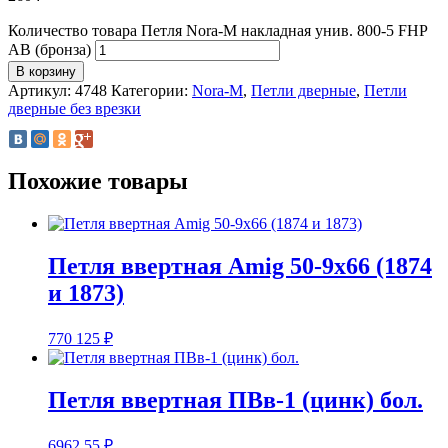
Количество товара Петля Nora-M накладная унив. 800-5 FHP
AB (бронза)
В корзину
Артикул:
4748
Категории:
Nora-M
,
Петли дверные
,
Петли
дверные без врезки
Похожие товары
Петля ввертная Amig 50-9х66 (1874
и 1873)
770
125
₽
Петля ввертная ПВв-1 (цинк) бол.
6962
55
₽