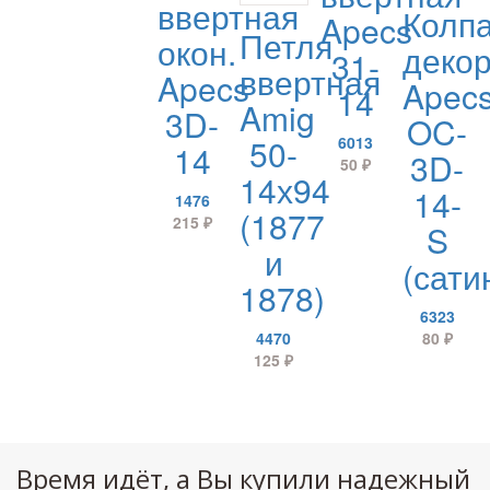
ввертная
Колп
Apecs
Петля
окон.
декор
31-
ввертная
Apecs
Apec
14
Amig
3D-
OC-
50-
6013
14
3D-
50
₽
14х94
14-
1476
(1877
215
₽
S
и
(сати
1878)
6323
4470
80
₽
125
₽
Время идёт, а Вы купили надежный