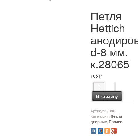
Петля
Hettich
анодиро
d-8 мм.
к.28065
105
₽
Количество товара Пе
В корзину
Артикул:
7896
Категории:
Петли
,
дверные
Прочие