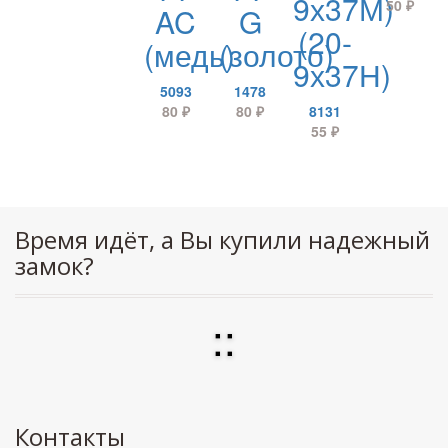
9х37М)
50
₽
AC
G
(20-
(медь)
(золото)
9х37Н)
5093
1478
80
₽
80
₽
8131
55
₽
Время идёт, а Вы купили надежный
замок?
:
:
Контакты