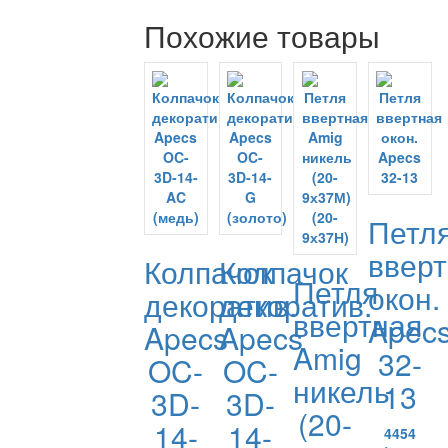
Похожие товары
Петл
ввер
Колпачок
Колпачок
Петля
окон.
декоратив.
декоратив.
ввертная
Apec
Apecs
Apecs
Amig
32-
OC-
OC-
никель
13
3D-
3D-
(20-
14-
14-
4454