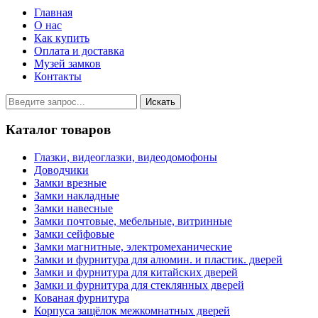
Главная
О нас
Как купить
Оплата и доставка
Музей замков
Контакты
Каталог товаров
Глазки, видеоглазки, видеодомофоны
Доводчики
Замки врезные
Замки накладные
Замки навесные
Замки почтовые, мебельные, витринные
Замки сейфовые
Замки магнитные, электромеханические
Замки и фурнитура для алюмин. и пластик. дверей
Замки и фурнитура для китайских дверей
Замки и фурнитура для стеклянных дверей
Кованая фурнитура
Корпуса защёлок межкомнатных дверей