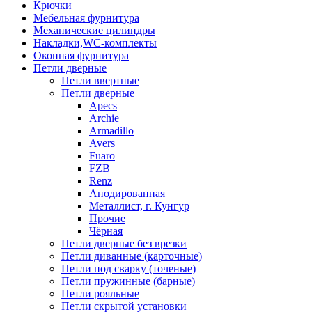
Крючки
Мебельная фурнитура
Механические цилиндры
Накладки,WC-комплекты
Оконная фурнитура
Петли дверные
Петли ввертные
Петли дверные
Apecs
Archie
Armadillo
Avers
Fuaro
FZB
Renz
Анодированная
Металлист, г. Кунгур
Прочие
Чёрная
Петли дверные без врезки
Петли диванные (карточные)
Петли под сварку (точеные)
Петли пружинные (барные)
Петли рояльные
Петли скрытой установки