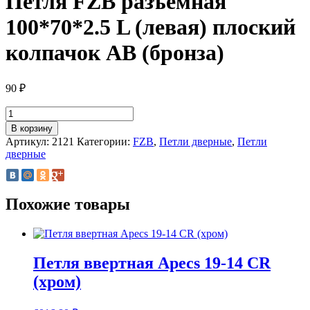
Петля FZB разъемная
100*70*2.5 L (левая) плоский
колпачок AB (бронза)
90
₽
Количество
товара
В корзину
Петля
Артикул:
2121
Категории:
FZB
,
Петли дверные
,
Петли
FZB
дверные
разъемная
100*70*2.5
L
(левая)
Похожие товары
плоский
колпачок
AB
(бронза)
Петля ввертная Apecs 19-14 CR
(хром)