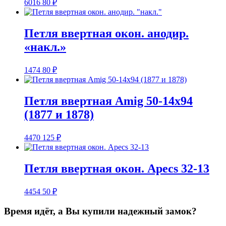
6016
80
₽
Петля ввертная окон. анодир.
«накл.»
1474
80
₽
Петля ввертная Amig 50-14х94
(1877 и 1878)
4470
125
₽
Петля ввертная окон. Apecs 32-13
4454
50
₽
Время идёт, а Вы купили надежный замок?