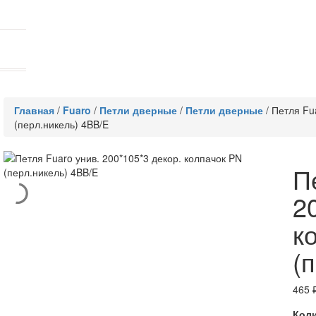
Главная
/
Fuaro
/
Петли дверные
/
Петли дверные
/
Петля Fu
(перл.никель) 4BB/E
П
2
к
(
465
Коли