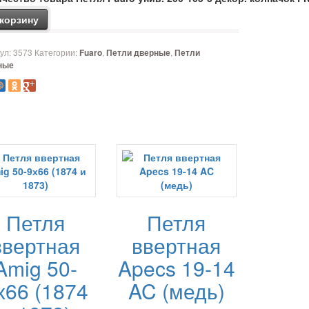
 корзину
ул:
3573
Категории:
,
,
Fuaro
Петли дверные
Петли
ные
Петля
Петля
ввертная
ввертная
Amig 50-
Apecs 19-14
х66 (1874
AC (медь)