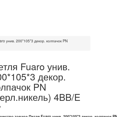
aro унив. 200*105*3 декор. колпачок PN
етля Fuaro унив.
00*105*3 декор.
олпачок PN
перл.никель) 4BB/E
₽
чество товара Петля Fuaro унив. 200*105*3 декор. колпачок PN