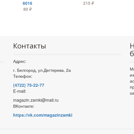
6016
215
₽
80
₽
Контакты
Н
б
Адрес:
М
г. Белгород, ул.Дегтярева, 2а
и
Телефон:
а
(4722) 75-22-77
п
E-mail:
ш
magazin.zamki@mail.ru
ВКонтакте:
https://vk.com/magazinzamki