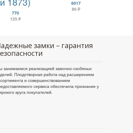
и 1873)
6017
80
₽
770
125
₽
адежные замки – гарантия
езопасности
ы занимаемся реализацией замочно-скобяных
зделий. Плодотворная работа над расширением
ссортимента и совершенствованием
редоставляемого сервиса обеспечила признание у
ирокого круга покупателей.