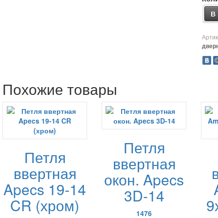
В
Артик
двер
Похожие товары
Петля
Петля
ввертная
ввертная
окон. Apecs
Apecs 19-14
3D-14
CR (хром)
9
1476