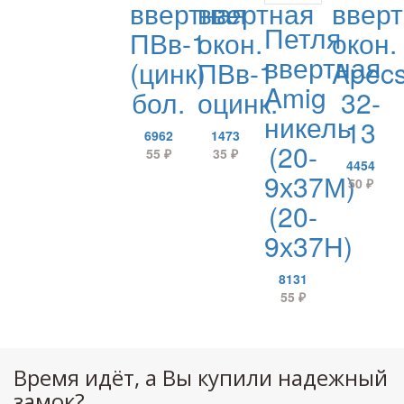
ввертная
ввертная
ввер
Петля
ПВв-1
окон.
окон.
ввертная
(цинк)
ПВв-1
Apec
Amig
бол.
оцинк.
32-
никель
13
6962
1473
(20-
55
₽
35
₽
4454
9х37М)
50
₽
(20-
9х37Н)
8131
55
₽
Время идёт, а Вы купили надежный
замок?