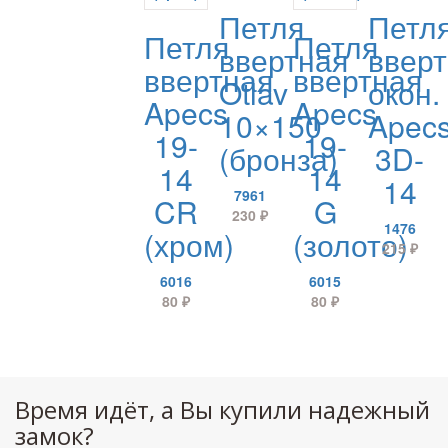
Петля
Петл
Петля
Петля
ввертная
ввер
ввертная
ввертная
Otlav
окон.
Apecs
Apecs
10×150
Apec
19-
19-
(бронза)
3D-
14
14
14
7961
CR
G
230
₽
1476
(хром)
(золото)
215
₽
6016
6015
80
₽
80
₽
Время идёт, а Вы купили надежный
замок?