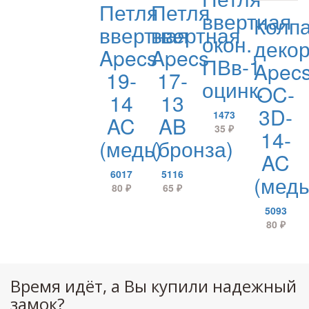
Петля
Петля
ввертная
Колп
ввертная
ввертная
окон.
декор
Apecs
Apecs
ПВв-1
Apec
19-
17-
оцинк.
OC-
14
13
3D-
1473
AC
AB
35
₽
14-
(медь)
(бронза)
AC
6017
5116
(медь
80
₽
65
₽
5093
80
₽
Время идёт, а Вы купили надежный
замок?