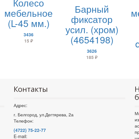
Колесо
Барный
мебельное
м
фиксатор
(L-45 мм.)
усил. (хром)
3436
(4654198)
15
₽
3626
185
₽
Контакты
Н
б
Адрес:
М
г. Белгород, ул.Дегтярева, 2а
и
Телефон:
а
(4722) 75-22-77
п
E-mail:
ш