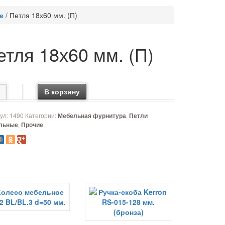
е
/
Петля 18х60 мм. (П)
етля 18х60 мм. (П)
чество товара Петля 18х60 мм. (П)
В корзину
ул:
1490
Категории:
,
Мебельная фурнитура
Петли
,
льные
Прочие