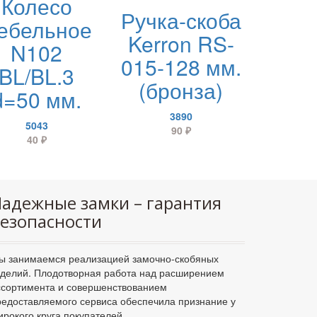
Колесо
Ручка-скоба
ебельное
Kerron RS-
N102
015-128 мм.
BL/BL.3
(бронза)
d=50 мм.
3890
5043
90
₽
40
₽
адежные замки – гарантия
езопасности
ы занимаемся реализацией замочно-скобяных
зделий. Плодотворная работа над расширением
ссортимента и совершенствованием
редоставляемого сервиса обеспечила признание у
ирокого круга покупателей.