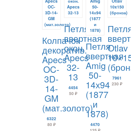
Петля
Петл
ввертная
ввер
Колпачок
Петля
окон.
Otlav
декоратив.
ввертная
Apecs
10×1
Apecs
Amig
32-
(брон
OC-
50-
13
3D-
7961
14х94
230
₽
14-
4454
(1877
50
₽
GM
и
(мат.золото)
1878)
6322
80
₽
4470
125
₽