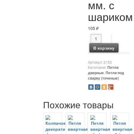
мм. с
шариком
105
₽
Количество товара Н
В корзину
Артикул:
2155
Категории:
Петли
,
дверные
Петли под
сварку (точеные)
Похожие товары