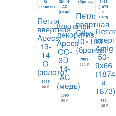
Петля
Петля
ввертная
Колпачок
ввертная
Петл
Otlav
декоратив.
Apecs
ввер
10×150
Apecs
19-
Amig
(бронза)
OC-
14
50-
3D-
7961
G
9х66
230
₽
14-
(золото)
(1874
AC
и
6015
(медь)
80
₽
1873)
5093
80
₽
770
125
₽