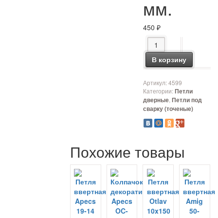
мм.
450
₽
Количество товара На
В корзину
Артикул:
4599
Категории:
Петли
,
дверные
Петли под
сварку (точеные)
Похожие товары