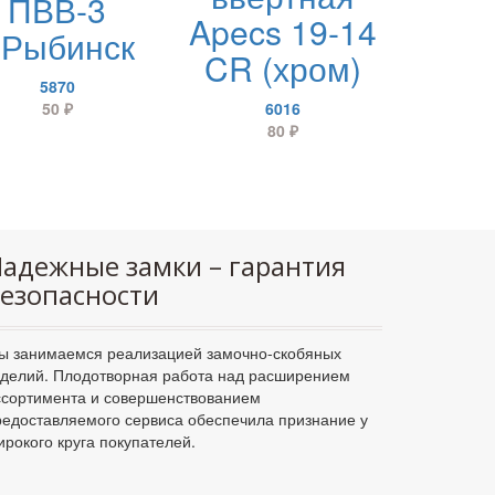
ПВВ-3
Apecs 19-14
.Рыбинск
CR (хром)
5870
50
₽
6016
80
₽
адежные замки – гарантия
езопасности
ы занимаемся реализацией замочно-скобяных
зделий. Плодотворная работа над расширением
ссортимента и совершенствованием
редоставляемого сервиса обеспечила признание у
ирокого круга покупателей.