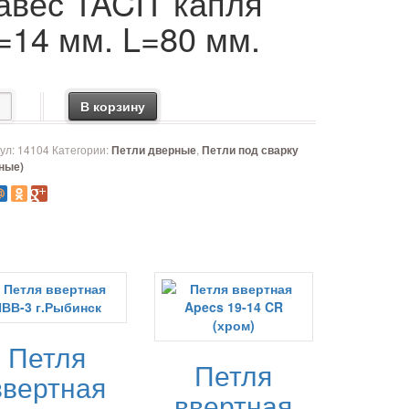
авес TACIT капля
=14 мм. L=80 мм.
чество товара Навес TACIT капля D=14 мм. L=80 мм.
В корзину
ул:
14104
Категории:
,
Петли дверные
Петли под сварку
еные)
Петля
Петля
ввертная
ввертная