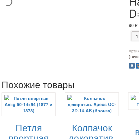
Н
D
90
₽
Коли
Артик
(точ
Похожие товары
Петля
Колпачок
ввертная
декоратив.