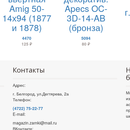
Amig 50-
Apecs OC-
г
14х94 (1877
3D-14-AB
и 1878)
(бронза)
4470
5094
125
₽
80
₽
Контакты
Н
б
Адрес:
М
г. Белгород, ул.Дегтярева, 2а
и
Телефон:
а
(4722) 75-22-77
п
E-mail:
ш
magazin.zamki@mail.ru
ВКонтакте: