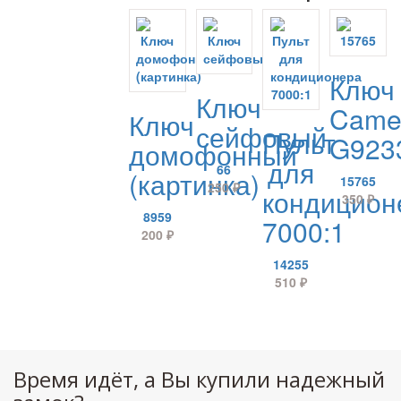
Ключ
Ключ
Cam
Ключ
сейфовый
Пульт
G923
домофонный
для
66
(картинка)
15765
250
₽
кондицион
350
₽
8959
7000:1
200
₽
14255
510
₽
Время идёт, а Вы купили надежный