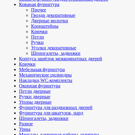
Кованая фурнитура
Прочее
Гвозди декоративные
Дверные молотки
Кронштейны
Крючки
Петли
Ручки
Уголки декоративные
Шпингалеты, задвижки
Корпуса защёлок межкомнатных дверей
Крючки
Мебельная фурнитура
Механические цилиндры
Накладки,WC-комплекты
Оконная фурнитура
Петли дверные
Ручки дверные
Упоры дверные
Фурнитура для раздвижных дверей
Фурнитура для шкатулок, нард
Шпингалеты, задвижки
Разное
Урны
Мангалы, каминные наборы, шампура