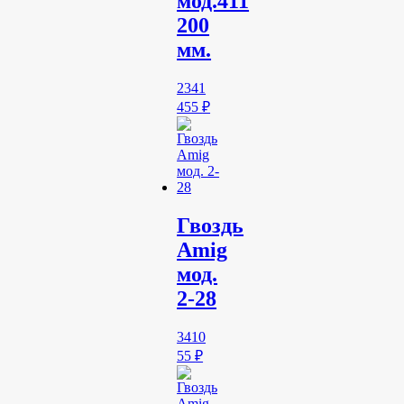
мод.411
200
мм.
2341
455
₽
Гвоздь
Amig
мод.
2-28
3410
55
₽