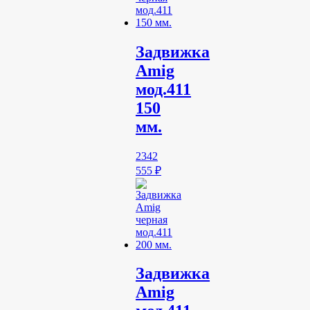
Задвижка
Amig
мод.411
150
мм.
2342
555
₽
Задвижка
Amig