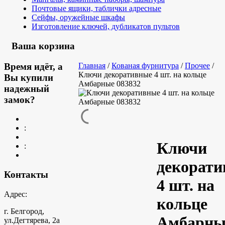
Почтовые ящики, таблички адресные
Сейфы, оружейные шкафы
Изготовление ключей, дубликатов пультов
Ваша корзина
Время идёт, а
Главная
/
Кованая фурнитура
/
Прочее
/
Ключи декоративные 4 шт. на кольце
Вы купили
Амбарные 083832
надежный
замок?
:
Ключи
:
декорат
Контакты
4 шт. на
Адрес:
кольце
г. Белгород,
Амбарны
ул.Дегтярева, 2а