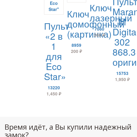
Пуль
Ключ
Maran
Ключ
лазерный
M
домофонный
Пульт
Digita
7060
(картинка)
«2 в
250
₽
302
1
8959
868.3
200
₽
для
ориг
Eco
Star»
15753
1,950
₽
13220
1,450
₽
Время идёт, а Вы купили надежный
замок?