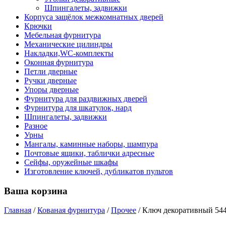
Шпингалеты, задвижки
Корпуса защёлок межкомнатных дверей
Крючки
Мебельная фурнитура
Механические цилиндры
Накладки,WC-комплекты
Оконная фурнитура
Петли дверные
Ручки дверные
Упоры дверные
Фурнитура для раздвижных дверей
Фурнитура для шкатулок, нард
Шпингалеты, задвижки
Разное
Урны
Мангалы, каминные наборы, шампура
Почтовые ящики, таблички адресные
Сейфы, оружейные шкафы
Изготовление ключей, дубликатов пультов
Ваша корзина
Главная
/
Кованая фурнитура
/
Прочее
/
Ключ декоративный 54