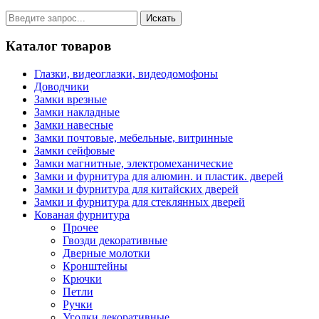
Каталог товаров
Глазки, видеоглазки, видеодомофоны
Доводчики
Замки врезные
Замки накладные
Замки навесные
Замки почтовые, мебельные, витринные
Замки сейфовые
Замки магнитные, электромеханические
Замки и фурнитура для алюмин. и пластик. дверей
Замки и фурнитура для китайских дверей
Замки и фурнитура для стеклянных дверей
Кованая фурнитура
Прочее
Гвозди декоративные
Дверные молотки
Кронштейны
Крючки
Петли
Ручки
Уголки декоративные