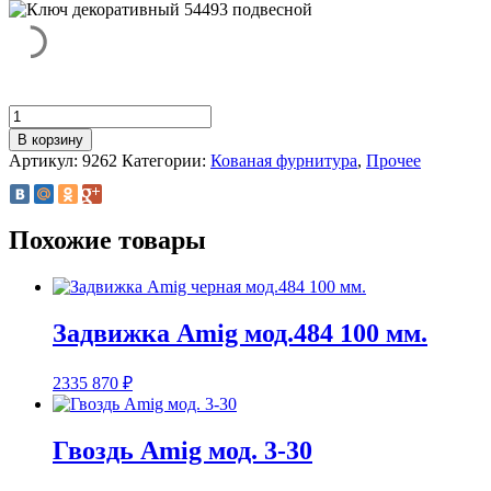
Количество
товара
В корзину
Ключ
Артикул:
9262
Категории:
Кованая фурнитура
,
Прочее
декоративный
54493
подвесной
Похожие товары
Задвижка Amig мод.484 100 мм.
2335
870
₽
Гвоздь Amig мод. 3-30