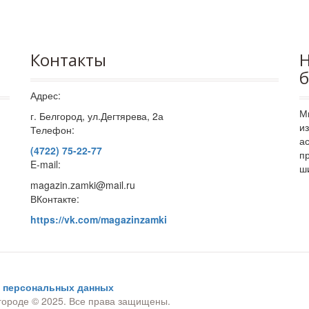
Контакты
Н
б
Адрес:
М
г. Белгород, ул.Дегтярева, 2а
и
Телефон:
а
(4722) 75-22-77
п
E-mail:
ш
magazin.zamki@mail.ru
ВКонтакте:
https://vk.com/magazinzamki
у персональных данных
городе © 2025. Все права защищены.