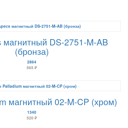
s магнитный DS-2751-M-AB
(бронза)
2864
565
₽
um магнитный 02-M-CP (хром)
1340
520
₽