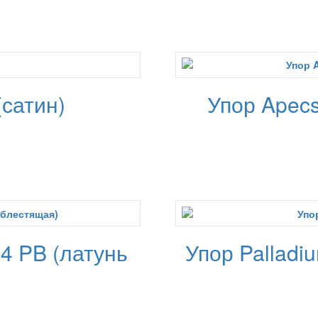
(сатин)
Упор Apec
4 PB (латунь
Упор Palladi