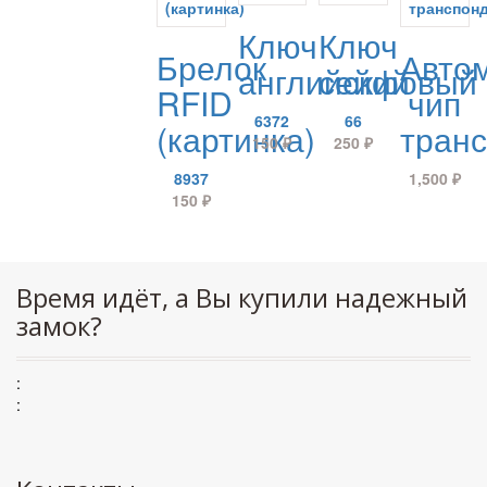
Ключ
Ключ
Брелок
Авто
английский
сейфовый
RFID
чип
6372
66
(картинка)
тран
150
₽
250
₽
8937
1,500
₽
150
₽
Время идёт, а Вы купили надежный
замок?
:
: