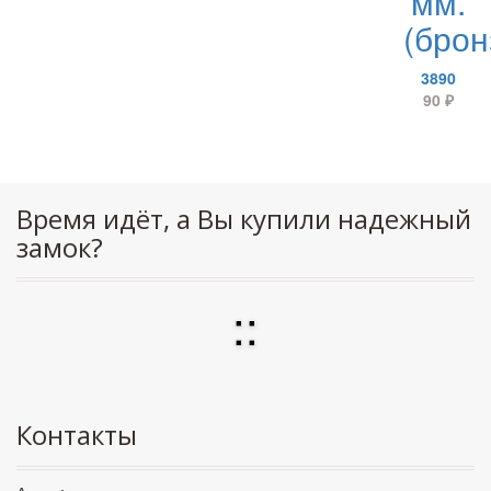
мм.
(брон
3890
90
₽
Время идёт, а Вы купили надежный
замок?
:
:
Контакты