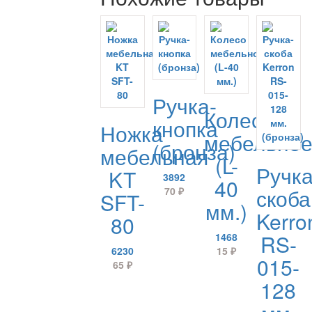
Ручка-
Колесо
кнопка
Ножка
мебельно
(бронза)
мебельная
(L-
Ручка
KT
3892
40
скоба
70
₽
SFT-
мм.)
Kerro
80
RS-
1468
6230
15
₽
015-
65
₽
128